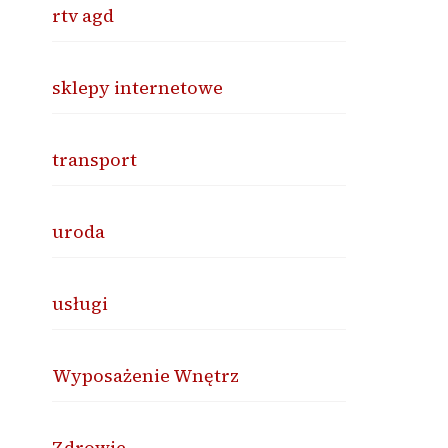
rtv agd
sklepy internetowe
transport
uroda
usługi
Wyposażenie Wnętrz
Zdrowie