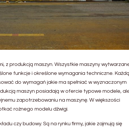
nymi, z produkcją maszyn. Wszystkie maszyny wytwarzane
one funkcje i określone wymagania techniczne. Każd
osować do wymagań jakie ma spełniać w wyznaczonym
produkcją maszyn posiadają w ofercie typowe modele, al
acyjnemu zapotrzebowaniu na maszynę. W większości
otkać rożnego modelu dźwigi.
adu czy budowy. Są na rynku firmy, jakie zajmują się