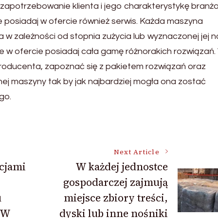
zapotrzebowanie klienta i jego charakterystykę branż
ie posiadaj w ofercie również serwis. Każda maszyna
 zależności od stopnia zużycia lub wyznaczonej jej n
ce w ofercie posiadaj cała gamę różnorakich rozwiązań
roducenta, zapoznać się z pakietem rozwiązań oraz
ej maszyny tak by jak najbardziej mogła ona zostać
go.
Next Article
cjami
W każdej jednostce
gospodarczej zajmują
u
miejsce zbiory treści,
 W
dyski lub inne nośniki