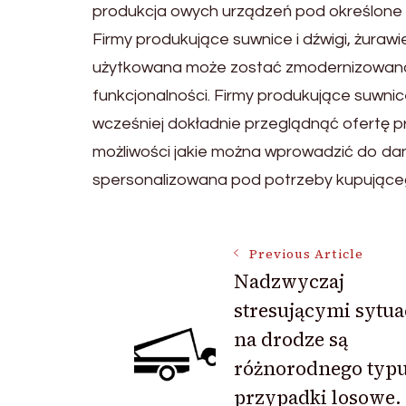
produkcja owych urządzeń pod określone 
Firmy produkujące suwnice i dźwigi, żuraw
użytkowana może zostać zmodernizowana w
funkcjonalności. Firmy produkujące suwni
wcześniej dokładnie przeglądnąć ofertę p
możliwości jakie można wprowadzić do dan
spersonalizowana pod potrzeby kupujące
Post
Previous Article
Nadzwyczaj
stresującymi sytua
Navigation
na drodze są
różnorodnego typ
przypadki losowe.