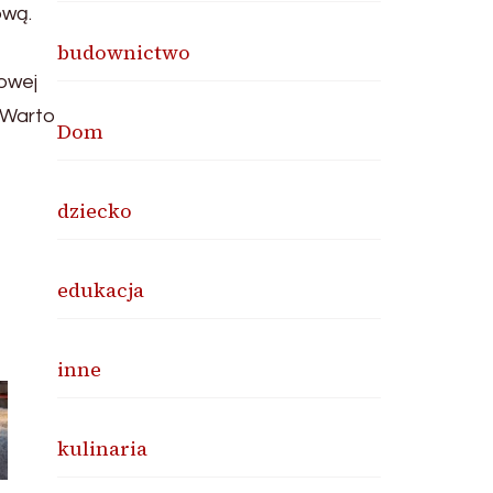
ową.
budownictwo
owej
. Warto
Dom
dziecko
edukacja
inne
kulinaria