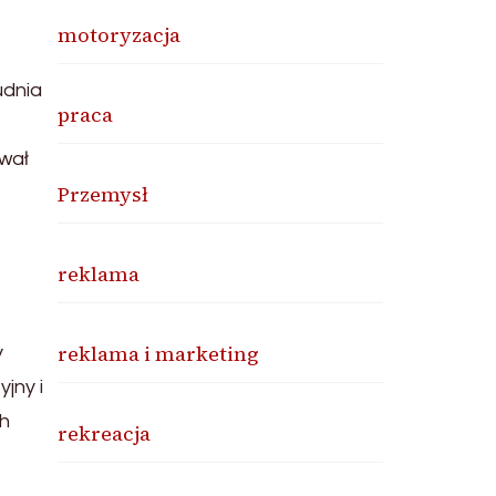
motoryzacja
udnia
praca
ował
Przemysł
reklama
reklama i marketing
y
jny i
ch
rekreacja