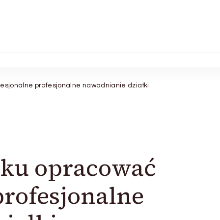
fesjonalne profesjonalne nawadnianie działki
oku opracować
profesjonalne