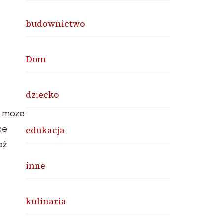
budownictwo
Dom
dziecko
e może
edukacja
ce
eż
inne
kulinaria