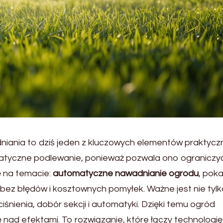
iania to dziś jeden z kluczowych elementów praktyc
matyczne podlewanie, ponieważ pozwala ono ograniczy
ę na temacie:
automatyczne nawadnianie ogrodu
, poka
 bez błędów i kosztownych pomyłek. Ważne jest nie tyl
iśnienia, dobór sekcji i automatyki. Dzięki temu ogród
 nad efektami. To rozwiązanie, które łączy technologię