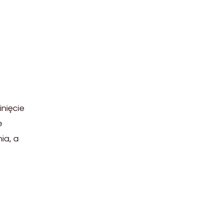
nięcie
e
ia, a