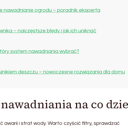
 nawadnianie ogrodu – poradnik eksperta
ika – najczęstsze błędy i jak ich uniknąć
 który system nawadniania wybrać?
ujnikiem deszczu – nowoczesne rozwiązania dla domu
 nawadniania na co dzi
warii i strat wody. Warto czyścić filtry, sprawdzać