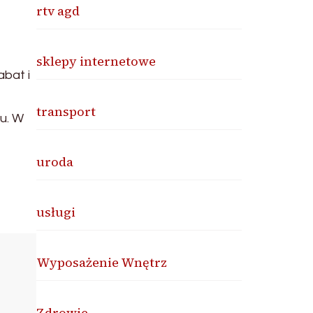
rtv agd
sklepy internetowe
abat i
transport
u. W
uroda
usługi
Wyposażenie Wnętrz
Zdrowie