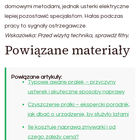
domowymi metodami, jednak usterki elektryczne
lepiej pozostawić specjalistom. Hałas podczas
pracy to sygnały ostrzegawcze.
Wskazówka: Przed wizytą technika, sprawdź filtry.
Powiązane materiały
Powiązane artykuły:
Typowe awarie pralek – przyczyny
usterek i skuteczne sposoby naprawy
Czyszczenie pralki – ekspercki poradnik,
jak dbać o urządzenie, by służyło latami
Ile kosztuje naprawa zmywarki i od
czego zależy cena?