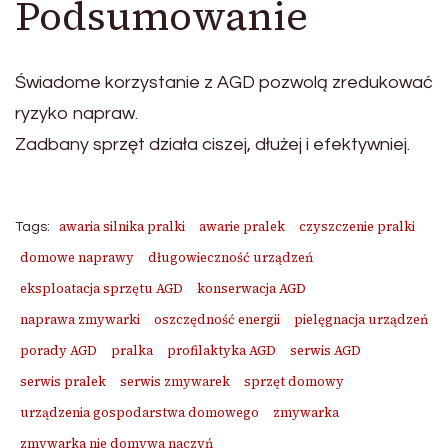
Podsumowanie
Świadome korzystanie z AGD pozwolą zredukować
ryzyko napraw.
Zadbany sprzęt działa ciszej, dłużej i efektywniej.
awaria silnika pralki
awarie pralek
czyszczenie pralki
Tags:
domowe naprawy
długowieczność urządzeń
eksploatacja sprzętu AGD
konserwacja AGD
naprawa zmywarki
oszczędność energii
pielęgnacja urządzeń
porady AGD
pralka
profilaktyka AGD
serwis AGD
serwis pralek
serwis zmywarek
sprzęt domowy
urządzenia gospodarstwa domowego
zmywarka
zmywarka nie domywa naczyń