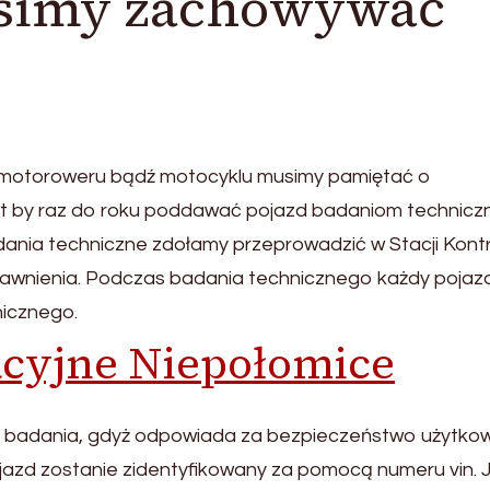
usimy zachowywać
 motoroweru bądź motocyklu musimy pamiętać o
est by raz do roku poddawać pojazd badaniom technicz
adania techniczne zdołamy przeprowadzić w Stacji Kontr
rawnienia. Podczas badania technicznego każdy pojaz
nicznego.
acyjne Niepołomice
o badania, gdyż odpowiada za bezpieczeństwo użytko
zd zostanie zidentyfikowany za pomocą numeru vin. J