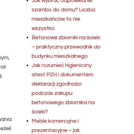
Jak wybrać odpowiednie
szambo do domu? Liczba
mieszkańców to nie
wszystko.
Betonowe zbiorniki na ścieki
– praktyczny przewodnik do
budynku mieszkalnego
nym,
Jak rozumieć higieniczny
oli
atest PZH i dokumentem
d
deklaracji zgodności
podczas zakupu
betonowego zbiornika na
ścieki?
wania
Meble komercyjne i
eżeli
prezentacyjne – jak