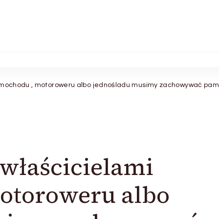
samochodu , motoroweru albo jednośladu musimy zachowywać pa
 właścicielami
otoroweru albo