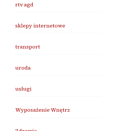
rtv agd
sklepy internetowe
transport
uroda
usługi
Wyposażenie Wnętrz
Zdrowie