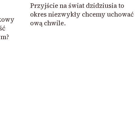
Przyjście na świat dzidziusia to
okres niezwykły chcemy uchować
tkowy
ową chwile.
ść
ym?