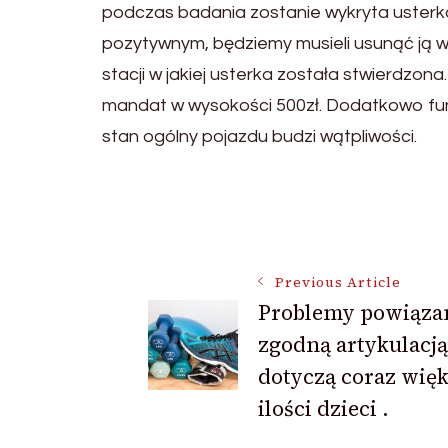
podczas badania zostanie wykryta usterka
pozytywnym, będziemy musieli usunąć ją w 
stacji w jakiej usterka została stwierdzo
mandat w wysokości 500zł. Dodatkowo funk
stan ogólny pojazdu budzi wątpliwości.
Post
Navigation
Previous Article
Problemy powiąza
zgodną artykulacją
dotyczą coraz wię
ilości dzieci .