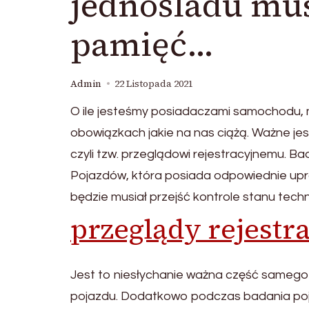
jednośladu m
pamięć…
Admin
22 Listopada 2021
O ile jesteśmy posiadaczami samochodu,
obowiązkach jakie na nas ciążą. Ważne j
czyli tzw. przeglądowi rejestracyjnemu. B
Pojazdów, która posiada odpowiednie up
będzie musiał przejść kontrole stanu tech
przeglądy rejestr
Jest to niesłychanie ważna część sameg
pojazdu. Dodatkowo podczas badania poja