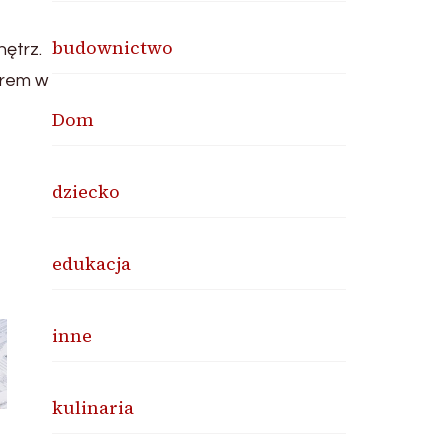
budownictwo
nętrz.
orem w
Dom
dziecko
edukacja
inne
kulinaria