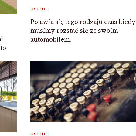
USŁUGI
Pojawia się tego rodzaju czas kiedy
musimy rozstać się ze swoim
l
automobilem.
to
USŁUGI