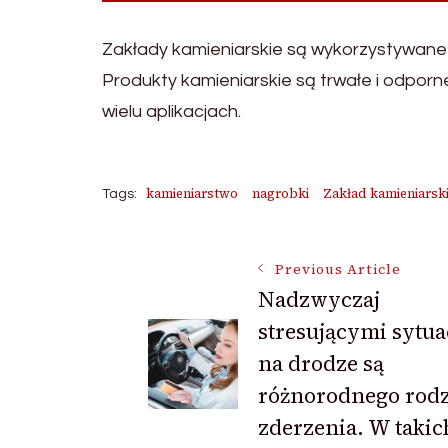
Zakłady kamieniarskie są wykorzystywane w
Produkty kamieniarskie są trwałe i odpor
wielu aplikacjach.
kamieniarstwo
nagrobki
Zakład kamieniarsk
Tags:
Post
Previous Article
Nadzwyczaj
stresującymi sytua
Navigation
na drodze są
różnorodnego rodz
zderzenia. W takic