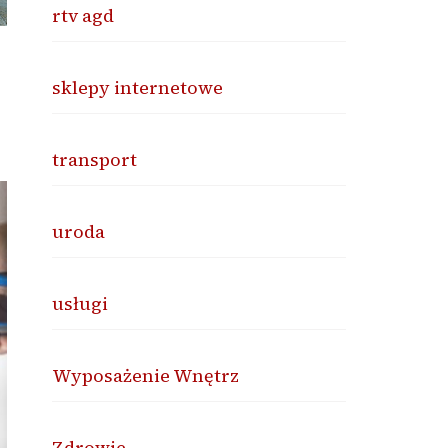
rtv agd
sklepy internetowe
transport
uroda
usługi
Wyposażenie Wnętrz
Zdrowie