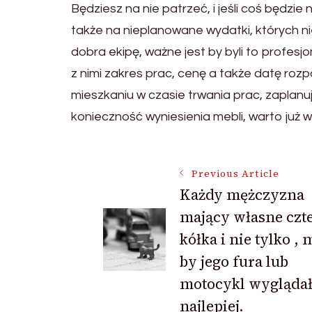
Będziesz na nie patrzeć, i jeśli coś będzie
także na nieplanowane wydatki, których n
dobra ekipę, ważne jest by byli to profesj
z nimi zakres prac, cenę a także datę roz
mieszkaniu w czasie trwania prac, zaplanuj
konieczność wyniesienia mebli, warto już 
Post
Previous Article
Każdy mężczyzna
mający własne czt
Navigation
kółka i nie tylko ,
by jego fura lub
motocykl wyglądał
najlepiej.