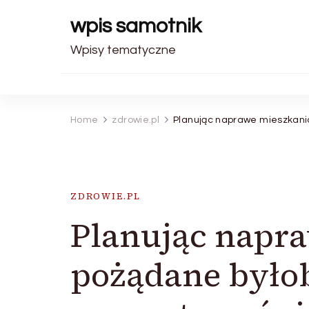
wpis samotnik
Wpisy tematyczne
Home
zdrowie.pl
Planując naprawe mieszkania
ZDROWIE.PL
Planując napr
pożądane było