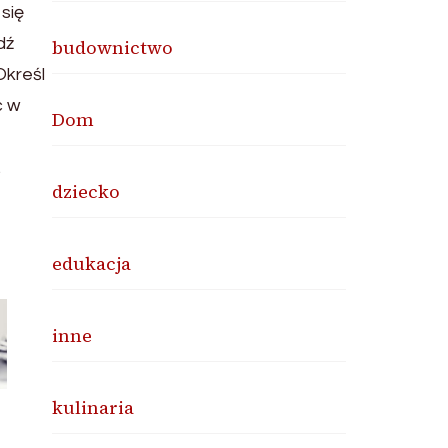
 się
dź
budownictwo
Określ
ć w
Dom
.
dziecko
edukacja
inne
kulinaria