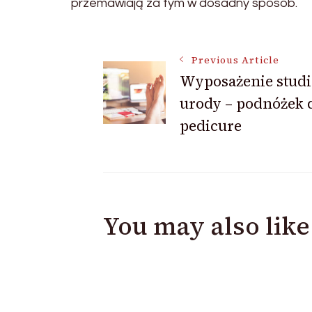
przemawiają za tym w dosadny sposób.
Post
Previous Article
Wyposażenie studi
urody – podnóżek 
Navigation
pedicure
You may also like