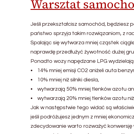
Warsztat samoch
Jeśli przekształcisz samochód, będziesz
państwo sprzyja takim rozwiązaniom, z racj
Spalając się wytwarza mniej cząstek ciągl
naprawdę przedłużyć żywotność dużej grup
Ponadto wozy napędzane LPG wydzielają
• 14% mniej emisji CO2 aniżeli auta benz
• 10% mniej niż silniki diesla,
• wytwarzają 50% mniej tlenków azotu ani
• wytwarzają 20% mniej tlenków azotu niż
Jak w następstwie tego widać są właściwie
jeśli podróżujesz jednym z mniej ekonomicz
zdecydowanie warto rozważyć konwersję w