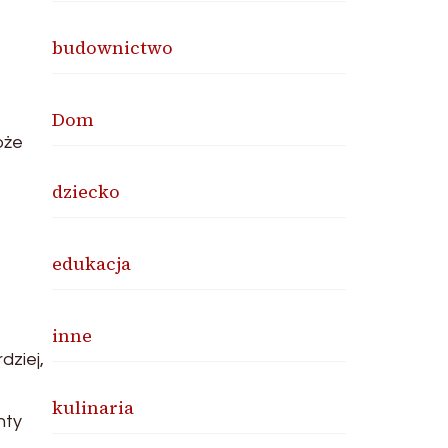
budownictwo
Dom
oże
dziecko
edukacja
inne
dziej,
kulinaria
nty