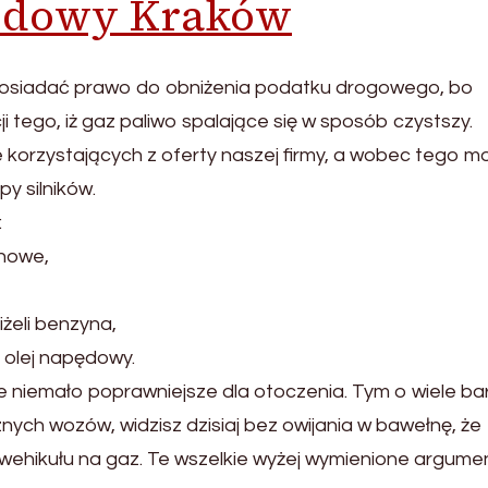
odowy Kraków
 posiadać prawo do obniżenia podatku drogowego, bo
i tego, iż gaz paliwo spalające się w sposób czystszy.
e korzystających z oferty naszej firmy, a wobec tego m
y silników.
:
ynowe,
żeli benzyna,
 olej napędowy.
 niemało poprawniejsze dla otoczenia. Tym o wiele bar
nych wozów, widzisz dzisiaj bez owijania w bawełnę, że
ehikułu na gaz. Te wszelkie wyżej wymienione argume