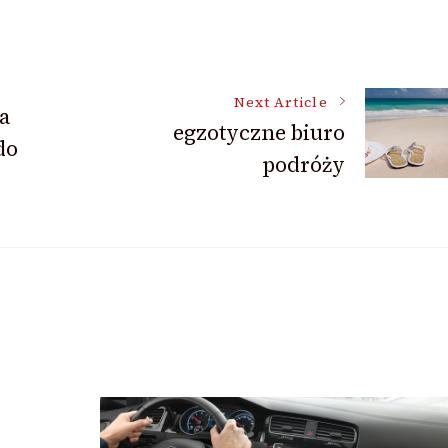
Next Article
a
egzotyczne biuro
do
podróży