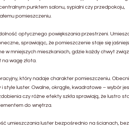
centralnym punktem salonu, sypialni czy przedpokoju,
całemu pomieszczeniu.
zdolność optycznego powiększania przestrzeni. Umies
oneczne, sprawiając, że pomieszczenie staje się jaśniejs
tne w mniejszych mieszkaniach, gdzie każdy chwyt zwią
 na wagę złota.
racyjny, który nadaje charakter pomieszczeniu. Obecn
i style luster. Owalne, okrągłe, kwadratowe – wybór jes
bienia czy różne efekty szkła sprawiają, że lustro sta
 elementem do wnętrza.
ść umieszczania luster bezpośrednio na ścianach, bez