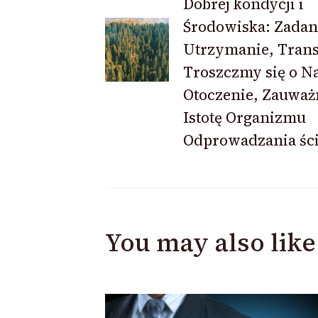
Dobrej kondycji i
Navigation
Środowiska: Zadan
Utrzymanie, Trans
Troszczmy się o N
Otoczenie, Zauwa
Istotę Organizmu
Odprowadzania śc
You may also like