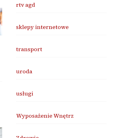
rtv agd
sklepy internetowe
transport
uroda
usługi
Wyposażenie Wnętrz
Zdrowie