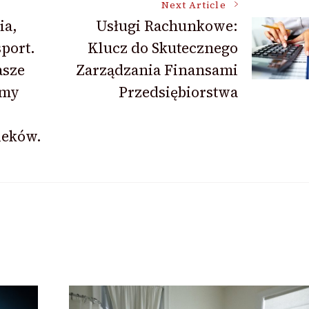
Next Article
ia,
Usługi Rachunkowe:
port.
Klucz do Skutecznego
asze
Zarządzania Finansami
żmy
Przedsiębiorstwa
ieków.