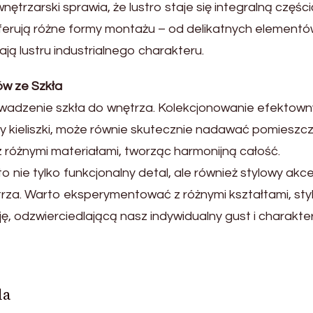
trzarski sprawia, że lustro staje się integralną części
ferują różne formy montażu – od delikatnych element
ą lustru industrialnego charakteru.
ów ze Szkła
rowadzenie szkła do wnętrza. Kolekcjonowanie efektow
zy kieliszki, może równie skutecznie nadawać pomieszc
z różnymi materiałami, tworząc harmonijną całość.
o nie tylko funkcjonalny detal, ale również stylowy akce
za. Warto eksperymentować z różnymi kształtami, styl
, odzwierciedlającą nasz indywidualny gust i charakter
la