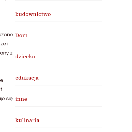
budownictwo
Dom
zczone
ze i
zany z
dziecko
edukacja
ie
t
inne
je się
kulinaria