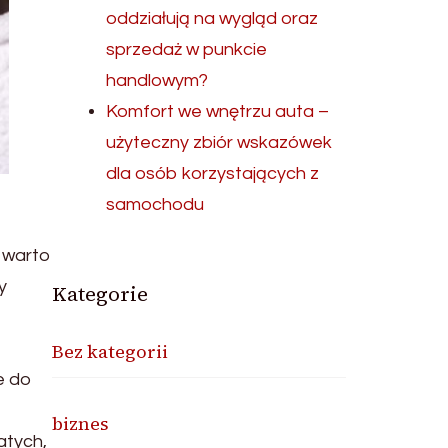
oddziałują na wygląd oraz
sprzedaż w punkcie
handlowym?
Komfort we wnętrzu auta –
użyteczny zbiór wskazówek
dla osób korzystających z
samochodu
 warto
y
Kategorie
Bez kategorii
e do
biznes
atych,