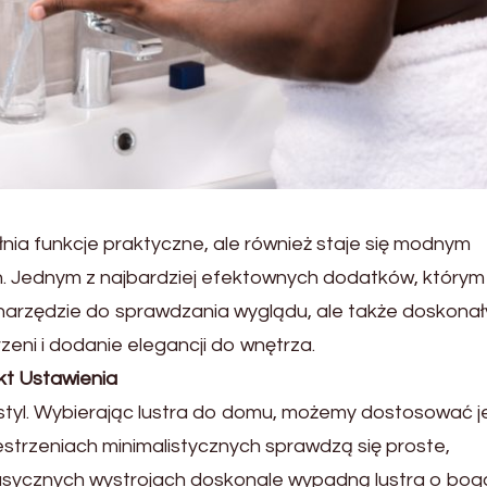
łnia funkcje praktyczne, ale również staje się modnym
 Jednym z najbardziej efektownych dodatków, którym
ko narzędzie do sprawdzania wyglądu, ale także doskonał
eni i dodanie elegancji do wnętrza.
nkt Ustawienia
że styl. Wybierając lustra do domu, możemy dostosować j
trzeniach minimalistycznych sprawdzą się proste,
asycznych wystrojach doskonale wypadną lustra o bog