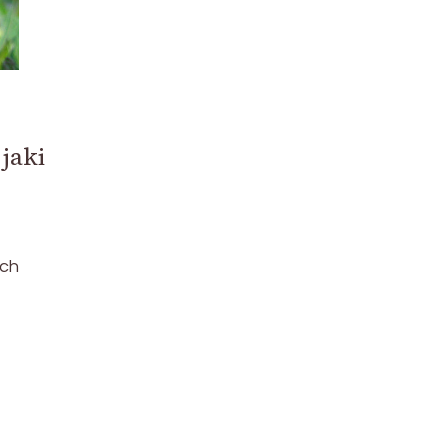
jaki
ych